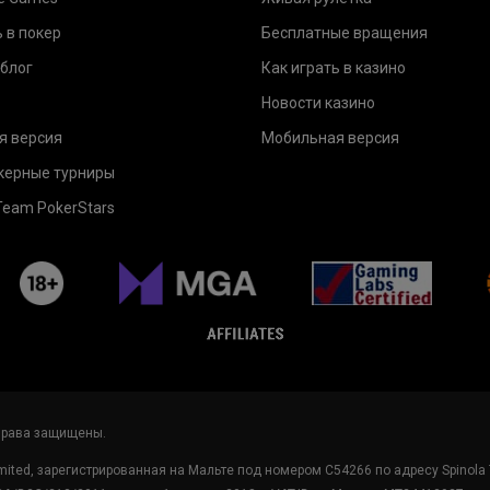
ь в покер
Бесплатные вращения
блог
Как играть в казино
Новости казино
я версия
Мобильная версия
керные турниры
eam PokerStars
terLogo
plus18
mga
gaming
affiliates
е права защищены.
mited, зарегистрированная на Мальте под номером C54266 по адресу Spinola 