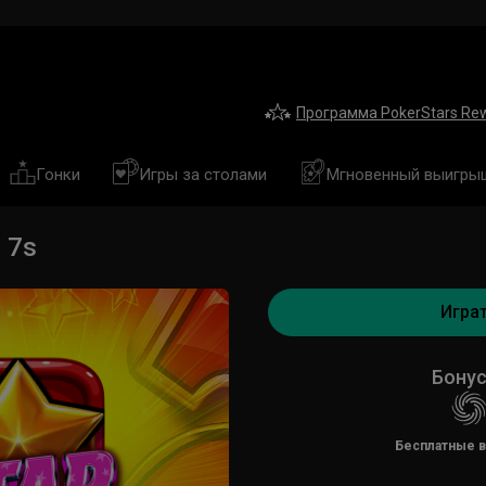
Программа PokerStars Re
Гонки
Игры за столами
Мгновенный выигры
d 7s
Игра
Бону
Бесплатные 