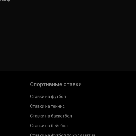
Спортивные ставки
Ставки на футбол
Ставки на теннис
Ставки на баскетбол
Ставки на бейсбол
Ставки на футбол по ходу матча