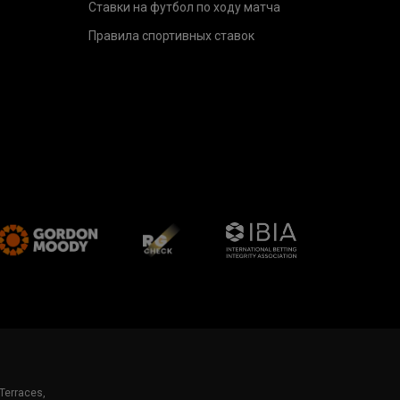
Ставки на футбол по ходу матча
Правила спортивных ставок
Labs
gamblingtherapy
ESSA
Terraces,