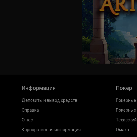
Информация
Покер
Депозиты и вывод средств
Покерные
Справка
Покерные
О нас
Техасский
Корпоративная информация
Омаха