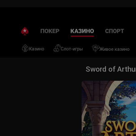
Казино
Слот-игры
Живое казино
Sword of Arthu