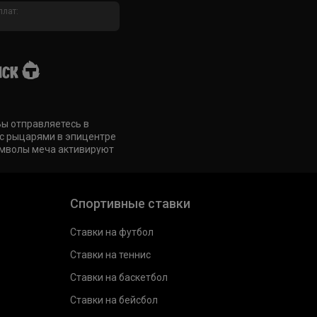
плат
:
 Вы отправляетесь в
с рыцарями в эпицентре
имволы меча активируют
ными играми, при этом
eset множитель будет
ичество бесплатных игр
ального после каждого
Спортивные ставки
ися на весь барабан
ана вокруг мифа, но вот
Ставки на футбол
Сведения об игре: Слот-
азброса, дикий символ,
Ставки на теннис
 раунд, бонусная игра,
ороль Артур.
Ставки на баскетбол
Ставки на бейсбол