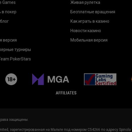
e Games
Живая рулетка
ь в покер
Бесплатные вращения
блог
Как играть в казино
Новости казино
я версия
Мобильная версия
керные турниры
eam PokerStars
terLogo
plus18
mga
gaming
affiliates
е права защищены.
mited, зарегистрированная на Мальте под номером C54266 по адресу Spinola 