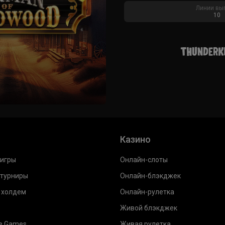
Линии вы
10
Казино
 игры
Онлайн-слоты
 турниры
Онлайн-блэкджек
 холдем
Онлайн-рулетка
Живой блэкджек
e Games
Живая рулетка