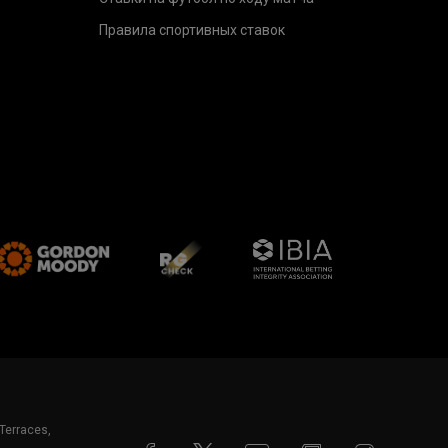
Правила спортивных ставок
Labs
gamblingtherapy
ESSA
Terraces,