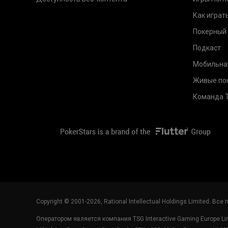
Как играт
Покерный 
Подкаст
Мобильна
Живые по
Команда T
flut
Copyright © 2001-2026, Rational Intellectual Holdings Limited. Вс
Оператором является компания TSG Interactive Gaming Europe Li