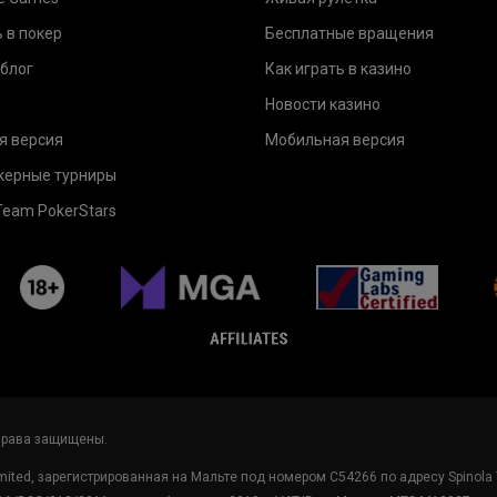
ь в покер
Бесплатные вращения
блог
Как играть в казино
Новости казино
я версия
Мобильная версия
керные турниры
eam PokerStars
terLogo
plus18
mga
gaming
affiliates
е права защищены.
mited, зарегистрированная на Мальте под номером C54266 по адресу Spinola 