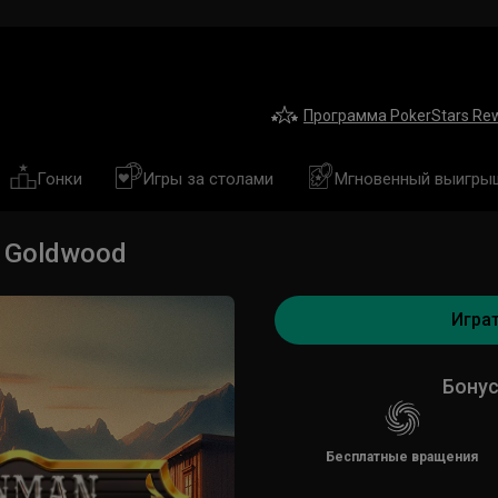
Программа PokerStars Re
Гонки
Игры за столами
Мгновенный выигры
 Goldwood
Игра
Бону
Бесплатные вращения