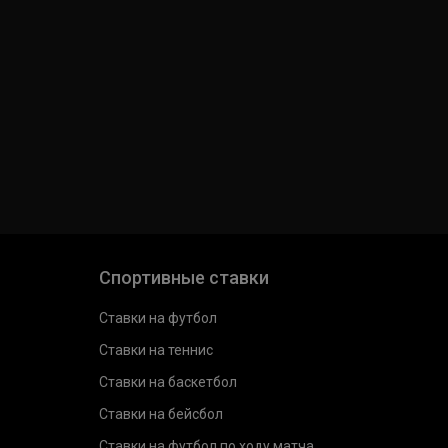
Спортивные ставки
Ставки на футбол
Ставки на теннис
Ставки на баскетбол
Ставки на бейсбол
Ставки на футбол по ходу матча