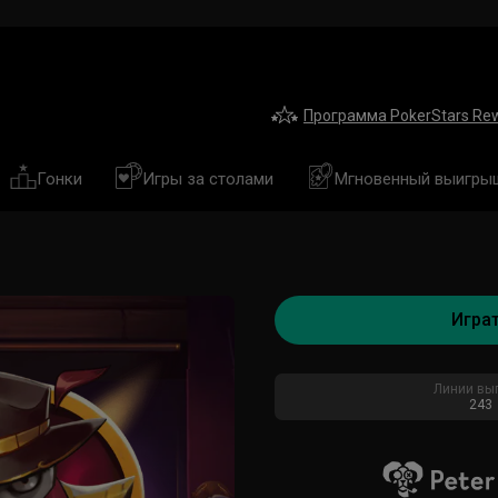
Программа PokerStars Re
Гонки
Игры за столами
Мгновенный выигры
Игра
Линии вы
243