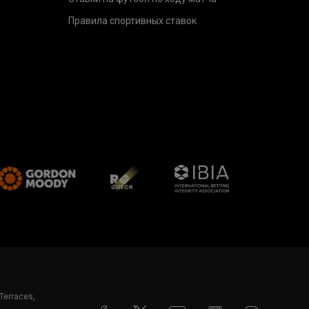
Правила спортивных ставок
Labs
gamblingtherapy
ESSA
Terraces,