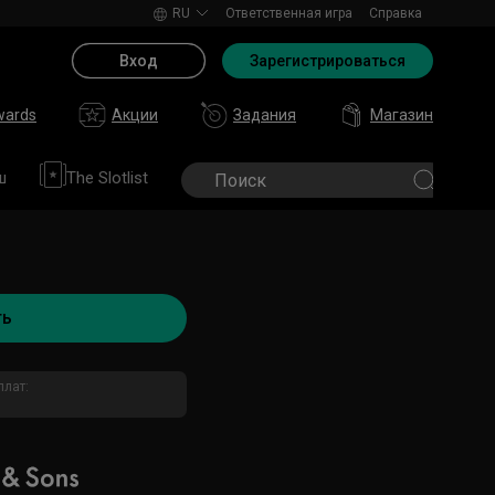
RU
Ответственная игра
Справка
Вход
Зарегистрироваться
wards
Акции
Задания
Магазин
ш
The Slotlist
ть
плат
: