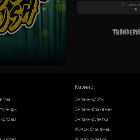
Линии вы
10
Казино
 игры
Онлайн-слоты
 турниры
Онлайн-блэкджек
 холдем
Онлайн-рулетка
Живой блэкджек
e Games
Живая рулетка