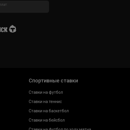
плат
:
Спортивные ставки
Ставки на футбол
Ставки на теннис
Ставки на баскетбол
Ставки на бейсбол
Ставки на футбол по ходу матча