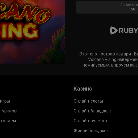
Линии вы
50
Этот слот-остров подарит В
Volcano Rising изверже
неминуемым, впрочем как 
призы. 4 и больше огнен
джекпотоманию, увелич
выигрыши до 1 000x от ста
жар? Сведения об игре: Слот
Казино
разброса, дикий символ, бе
горячий, 
 игры
Онлайн-слоты
 турниры
Онлайн-блэкджек
 холдем
Онлайн-рулетка
Живой блэкджек