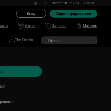
RU
Ответственная игра
Справка
Вход
Зарегистрироваться
wards
Акции
Задания
Магазин
ш
The Slotlist
ть
сы
:
вращения