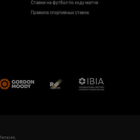
Ставки на футбол по ходу матча
Правила спортивных ставок
Labs
gamblingtherapy
ESSA
Terraces,