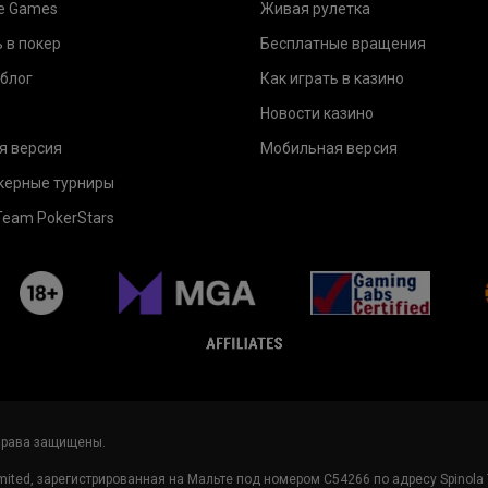
e Games
Живая рулетка
ь в покер
Бесплатные вращения
блог
Как играть в казино
Новости казино
я версия
Мобильная версия
керные турниры
eam PokerStars
terLogo
plus18
mga
gaming
affiliates
е права защищены.
mited, зарегистрированная на Мальте под номером C54266 по адресу Spinola 