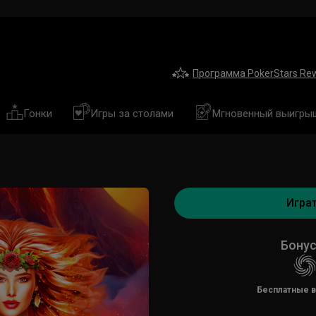
Программа PokerStars Re
Гонки
Игры за столами
Мгновенный выигры
Игра
Бону
Бесплатные 