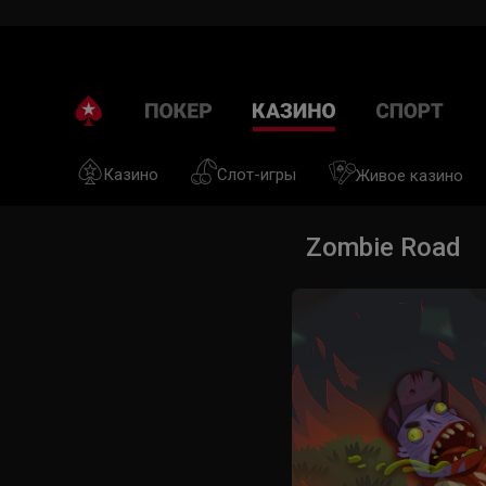
Казино
Слот-игры
Живое казино
Zombie Road