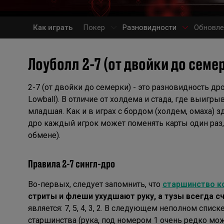
Как играть
Покер
Разновидности
Обновле
Лоуболл 2-7 (от двойки до семе
2-7 (от двойки до семерки) - это разновидность др
Lowball). В отличие от холдема и стада, где выиг
младшая. Как и в играх с бордом (холдем, омаха) зд
дро каждый игрок может поменять карты один раз, 
обмене).
Правила 2-7 сингл-дро
Во-первых, следует запомнить, что
старшинство к
стриты и флеши ухудшают руку, а тузы всегда с
является: 7, 5, 4, 3, 2. В следующем неполном спи
старшинства (рука, под номером 1 очень редко може