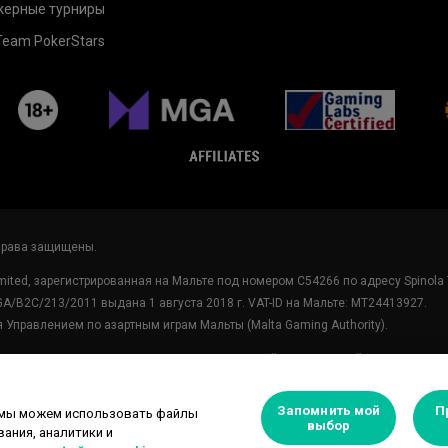
керные турниры
eam PokerStars
terLogo
plus18
mga
gaming
affiliates
е права защищены.
mited, зарегистрированная на Мальте под номером C54266 по адресу Spinola 
№ MGA/B2C/213/2011 выдана 1 августа 2018 г. VAT-ID на Мальте: MT24413927.
 Управлением по азартным играм Мальты (Malta Gaming Authority).
асным и привести к зависимости!
Используйте наши онлайн-инструмент
Запомнить мой
П
о мы можем использовать файлы
ьзования файлов cookie
|
Настройки конфиденциальности
|
Ответственная и
выбор
ания, аналитики и