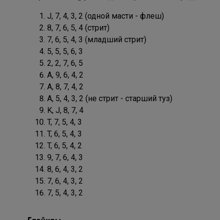
J, 7, 4, 3, 2 (одной масти - флеш)
8, 7, 6, 5, 4 (стрит)
7, 6, 5, 4, 3 (младший стрит)
5, 5, 5, 6, 3
2, 2, 7, 6, 5
A, 9, 6, 4, 2
A, 8, 7, 4, 2
A, 5, 4, 3, 2 (не стрит - старший туз)
K, J, 8, 7, 4
T, 7, 5, 4, 3
T, 6, 5, 4, 3
T, 6, 5, 4, 2
9, 7, 6, 4, 3
8, 6, 4, 3, 2
7, 6, 4, 3, 2
7, 5, 4, 3, 2