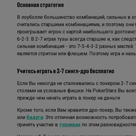
Основная стратегия
В лоуболле большинство комбинаций, сильных в хо
считались старшими комбинациями, и поэтому они б
проигрывает игрок с картой наибольшего достоинств
6-2-3. В 2-7 играх тузы всегда старшие и, как следст
сильная комбинация - это 7-5-4-3-2 разных мастей. 
является стритом или флешем. Поэтому игра и назыв
Учитесь играть в 2-7 сингл-дро бесплатно
Если Вы никогда не сталкивались с покером 2-7 с
столами на условные фишки. На PokerStars Вы все
прежде чем начать играть в покер на деньги.
Кроме того, если Вам нравится дро-покер, Вы такж
или
бадуги
. Это отличная возможность попробова
принять участие в
турнирах
по этим разновидностя