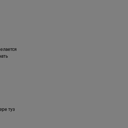
делается
нать
ере туз