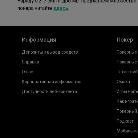
Наряду с 2-7 сингл-дро мы предлагаем множество 
покера читайте
здесь
.
Информация
Покер
Депозиты и вывод средств
Покерные
Справка
Покерные
О нас
Техасский
Корпоративная информация
Омаха
Доступность веб-контента
Игры Hom
Как играт
Покерный 
Подкаст
Мобильна