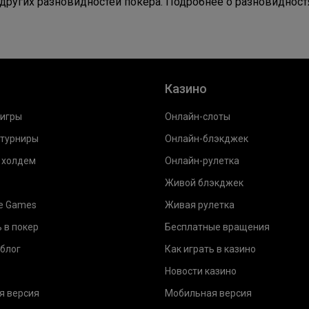
других разновидностей покера. Подробнее о разновидност
Казино
 игры
Онлайн-слоты
 турниры
Онлайн-блэкджек
 холдем
Онлайн-рулетка
Живой блэкджек
e Games
Живая рулетка
ь в покер
Бесплатные вращения
блог
Как играть в казино
Новости казино
я версия
Мобильная версия