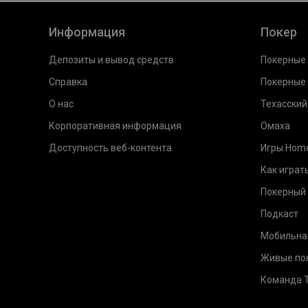
Информация
Покер
Депозиты и вывод средств
Покерные
Справка
Покерные
О нас
Техасский
Корпоративная информация
Омаха
Доступность веб-контента
Игры Hom
Как играт
Покерный 
Подкаст
Мобильна
Живые по
Команда T