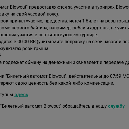
т Blowout" предоставляются за участие в турнирах Blowou
авку на свой часовой пояс).
грок принял участие, предоставляется 1 билет на розыгрыш
оме первого бай-ина, например, ребаи и адд-оны, не учит
ршения участия в соответствующем турнире.
тся в 00:00 ВВ (учитывайте поправку на свой часовой поя
езультатах розыгрыша.
.
не подлежат обмену на денежный эквивалент и передаче д
и "Билетный автомат Blowout", действительны до 07:59 М
потеряют свою ценность без какой-либо компенсации.
ступны
здесь
.
"Билетный автомат Blowout" обращайтесь в нашу
службу