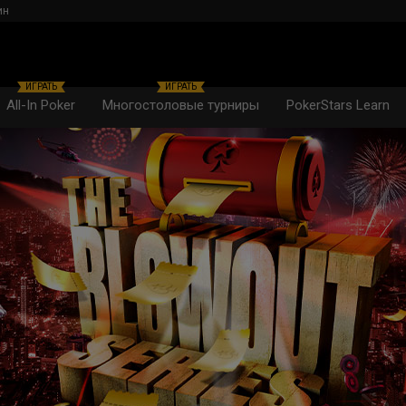
ин
ИГРАТЬ
ИГРАТЬ
All-In Poker
Многостоловые турниры
PokerStars Learn