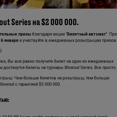
ut Series на $2 000 000.
тельные призы
благодаря акции "
Билетный автомат
". Пр
16 января
и участвуйте в ежедневных розыгрышах призов.
0.
ries, Вы все равно получите билет на один из ежедневных
достанутся билеты на турниры Blowout Series. Все просто.
зыгрыш. Чем больше билетов на розыгрыш, тем больше
Blowout с гарантией $5 000 000.
тью: