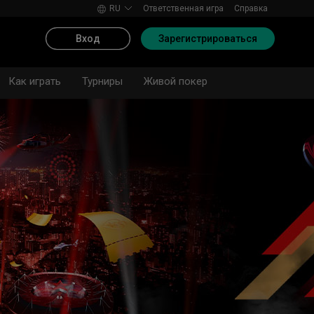
RU
Ответственная игра
Справка
Вход
Зарегистрироваться
Как играть
Турниры
Живой покер