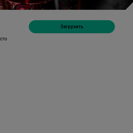
Загрузить
осто