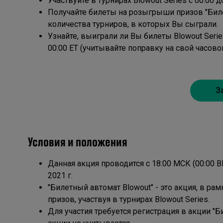
Участвуйте в турнирах Blowout Series с 00:00 
Получайте билеты на розыгрыши призов "Биле
количества турниров, в которых Вы сыграли.
Узнайте, выиграли ли Вы билеты Blowout Ser
00:00 ET (учитывайте поправку на свой часов
З
Условия и положения
Данная акция проводится с 18:00 МСК (00:00 ВВ
2021 г.
"Билетный автомат Blowout" - это акция, в 
призов, участвуя в турнирах Blowout Series.
Для участия требуется регистрация в акции "Б