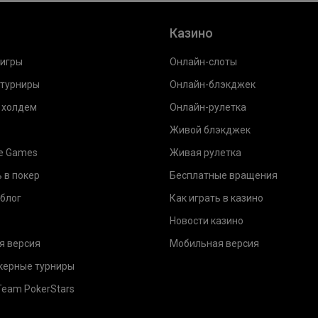
Казино
 игры
Онлайн-слоты
 турниры
Онлайн-блэкджек
 холдем
Онлайн-рулетка
Живой блэкджек
e Games
Живая рулетка
ь в покер
Бесплатные вращения
блог
Как играть в казино
Новости казино
я версия
Мобильная версия
керные турниры
eam PokerStars