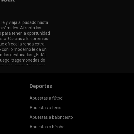
le y viaja al pasado hasta
pirámides. Afronta las
 para tener la oportunidad
sta. Gracias a los premios
ue ofrece la ronda extra
o con lo moderno le da un
rondas destacadas. ¿Estás
l juego: tragamonedas de
isperso, comodín, juegos
o, discoteca, baile.
Deportes
Apuestas a fútbol
Apuestas a tenis
Apuestas a baloncesto
Apuestas a béisbol