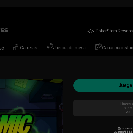
PokerStars Reward
Carreras
Juegos de mesa
Ganancia insta
ivo
Juega
Líneas 
pago
:
40