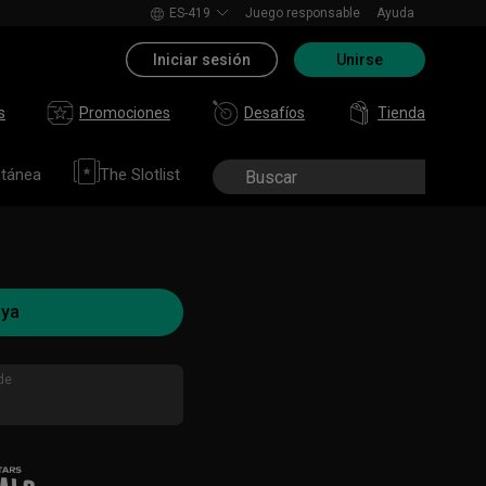
ES-419
Juego responsable
Ayuda
Iniciar sesión
Unirse
s
Promociones
Desafíos
Tienda
ntánea
The Slotlist
 ya
de