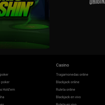
Casino
 poker
Tragamonedas online
 poker
Blackjack online
as Hold'em
Ruleta online
aha
Blackjack en vivo
es
Ruleta en vivo