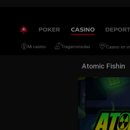
Mi casino
Tragamonedas
Casino en v
Atomic Fishin