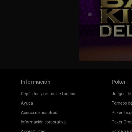
Información
Poker
Depósitos y retiros de fondos
Juegos de
Ayuda
Torneos de
Acerca de nosotros
Poker Tex
Información corporativa
Poker Om
Accesibilidad
Home Gam