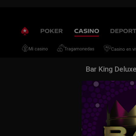
Mi casino
Tragamonedas
Casino en v
Bar King Delux