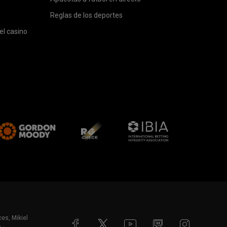
Reglas de los deportes
el casino
Labs
gamblingtherapy
ESSA
es, Mikiel