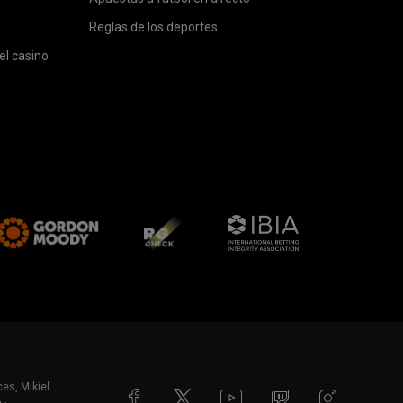
Reglas de los deportes
el casino
Labs
gamblingtherapy
ESSA
es, Mikiel