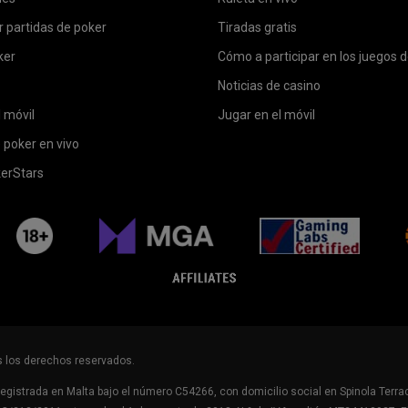
 partidas de poker
Tiradas gratis
ker
Cómo a participar en los juegos d
Noticias de casino
l móvil
Jugar en el móvil
 poker en vivo
erStars
terLogo
plus18
mga
gaming
affiliates
os los derechos reservados.
gistrada en Malta bajo el número C54266, con domicilio social en Spinola Terrac