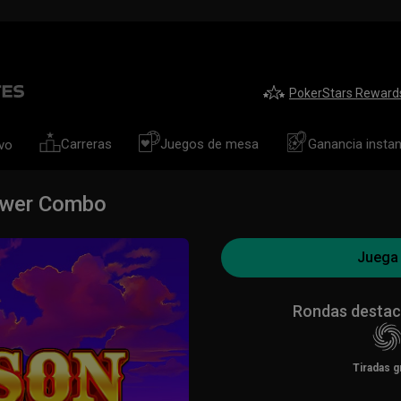
PokerStars Reward
Carreras
Juegos de mesa
Ganancia insta
ivo
ower Combo
Juega
Rondas destac
Tiradas g