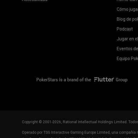
Cómo jugar
Blog de po
Podcast
Jugar en e
Eventos de
Equipo Pok
flut
Copyright © 2001-2026, Rational Intellectual Holdings Limited. Tod
Operado por TSG Interactive Gaming Europe Limited, una compañía re