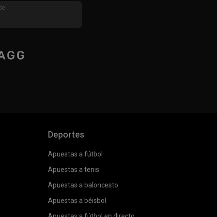
de
Deportes
Apuestas a fútbol
Apuestas a tenis
Apuestas a baloncesto
Apuestas a béisbol
Apuestas a fútbol en directo