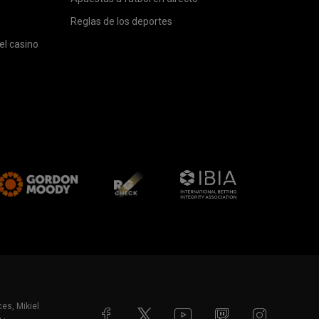
Reglas de los deportes
el casino
Labs
gamblingtherapy
ESSA
es, Mikiel