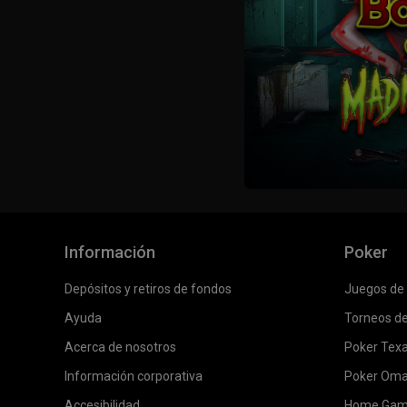
Información
Poker
Depósitos y retiros de fondos
Juegos de
Ayuda
Torneos de
Acerca de nosotros
Poker Tex
Información corporativa
Poker Om
Accesibilidad
Home Gam