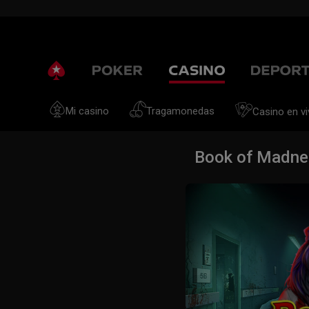
Mi casino
Tragamonedas
Casino en v
Book of Madne