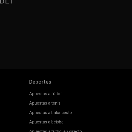
Deportes
Apuestas a fútbol
Apuestas a tenis
Apuestas a baloncesto
Apuestas a béisbol
Apuestas a fútbol en directo