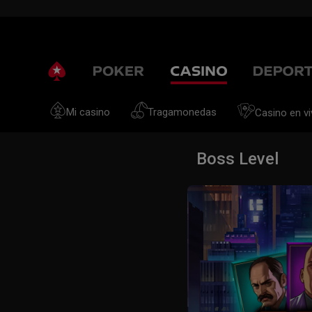
Mi casino
Tragamonedas
Casino en v
Boss Level