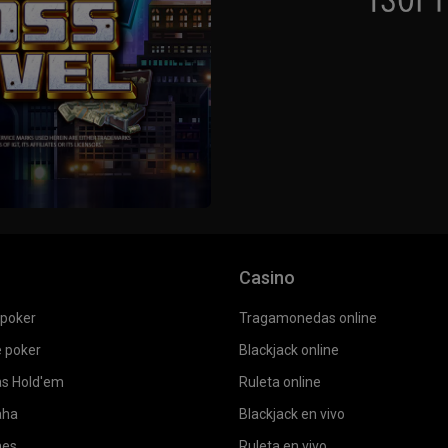
Casino
 poker
Tragamonedas online
 poker
Blackjack online
as Hold'em
Ruleta online
aha
Blackjack en vivo
es
Ruleta en vivo