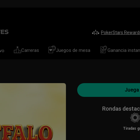
PokerStars Reward
Carreras
Juegos de mesa
Ganancia insta
ivo
Juega
Rondas destac
Tiradas g