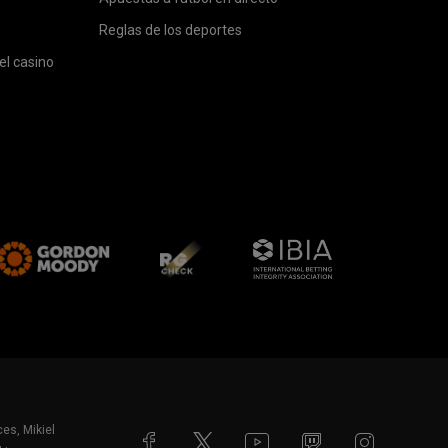
Reglas de los deportes
el casino
Labs
gamblingtherapy
ESSA
es, Mikiel