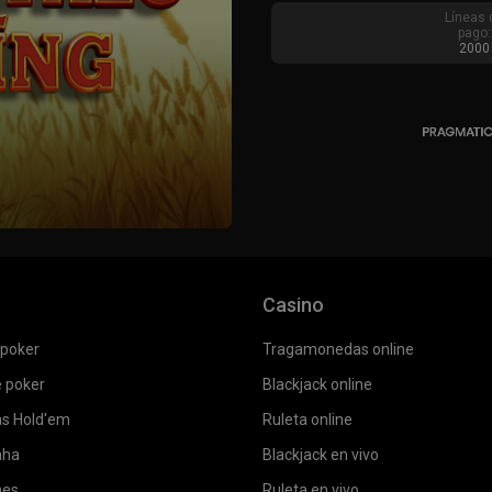
Líneas 
pago
:
2000
Casino
 poker
Tragamonedas online
 poker
Blackjack online
as Hold'em
Ruleta online
aha
Blackjack en vivo
es
Ruleta en vivo