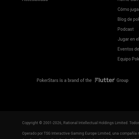
Cómo jugar
Blog de po
Podcast
Jugar en e
Eventos de
Equipo Pok
flut
Copyright © 2001-2026, Rational Intellectual Holdings Limited. Tod
Operado por TSG Interactive Gaming Europe Limited, una compañía re