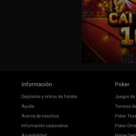
Información
Poker
Depósitos y retiros de fondos
Juegos de
Ayuda
Torneos de
Acerca de nosotros
Poker Tex
Información corporativa
Poker Om
Accesibilidad
Home Gam