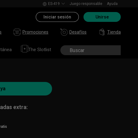
ES-419
Juego responsable
Ayuda
Iniciar sesión
Unirse
s
Promociones
Desafíos
Tienda
ntánea
The Slotlist
 ya
adas extra
:
ratis