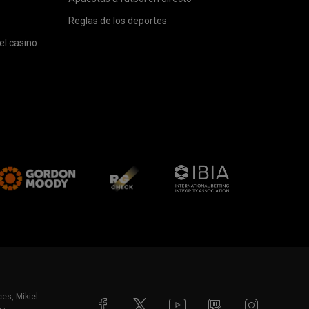
Reglas de los deportes
el casino
Labs
gamblingtherapy
ESSA
es, Mikiel