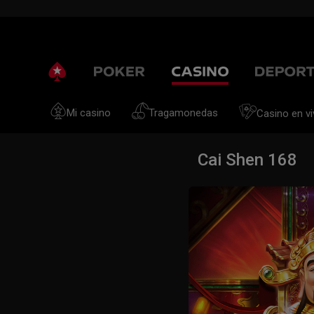
Mi casino
Tragamonedas
Casino en v
Cai Shen 168
USD 3,311.96