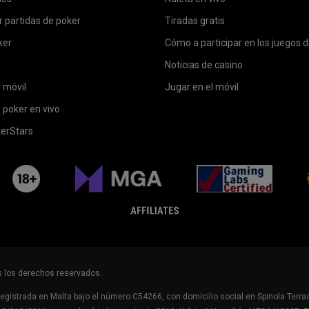
 partidas de poker
Tiradas gratis
ker
Cómo a participar en los juegos d
Noticias de casino
l móvil
Jugar en el móvil
 poker en vivo
erStars
terLogo
plus18
mga
gaming
affiliates
os los derechos reservados.
gistrada en Malta bajo el número C54266, con domicilio social en Spinola Terrac