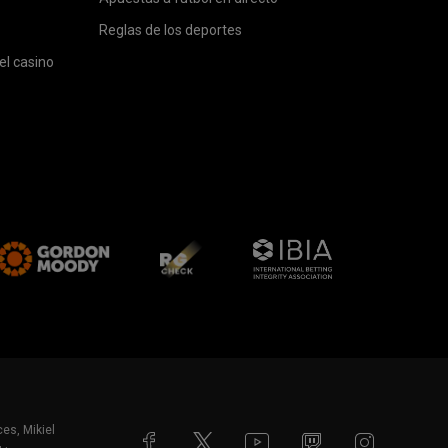
Reglas de los deportes
el casino
Labs
gamblingtherapy
ESSA
es, Mikiel