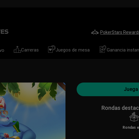
PokerStars Reward
Carreras
Juegos de mesa
Ganancia insta
ivo
Juega
Rondas destac
Rondas e