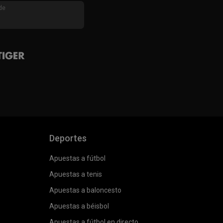
de
Deportes
Apuestas a fútbol
Apuestas a tenis
Apuestas a baloncesto
Apuestas a béisbol
Apuestas a fútbol en directo