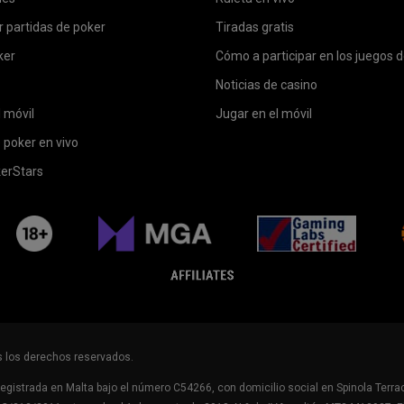
 partidas de poker
Tiradas gratis
ker
Cómo a participar en los juegos d
Noticias de casino
l móvil
Jugar en el móvil
 poker en vivo
erStars
terLogo
plus18
mga
gaming
affiliates
os los derechos reservados.
gistrada en Malta bajo el número C54266, con domicilio social en Spinola Terrac