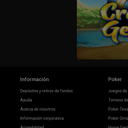
Información
Poker
Depósitos y retiros de fondos
Juegos de
Ayuda
Torneos de
Acerca de nosotros
Poker Tex
Información corporativa
Poker Om
Accesibilidad
Home Gam