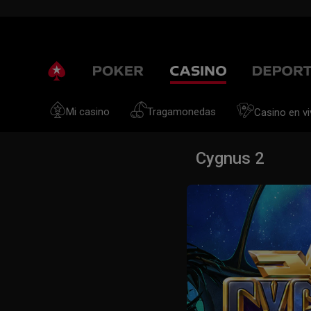
Mi casino
Tragamonedas
Casino en v
Cygnus 2