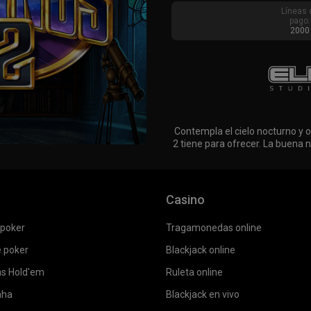
Líneas 
pago
:
2000
Contempla el cielo nocturno y 
2 tiene para ofrecer. La buena n
ser astrólogo para encontra
multiplicadores que crecen
gratuitos cuando hay disponib
Detalles del juego: tragamoned
Casino
disperso, comodín, ronda e
astrología, estrellas
 poker
Tragamonedas online
 poker
Blackjack online
as Hold'em
Ruleta online
aha
Blackjack en vivo