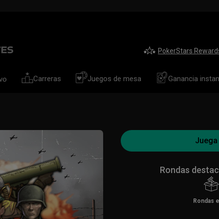
PokerStars Reward
Carreras
Juegos de mesa
Ganancia insta
ivo
Juega
Rondas destac
Rondas e