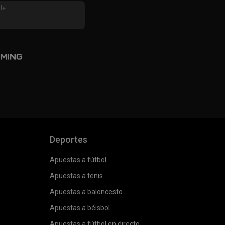
de
Deportes
Apuestas a fútbol
Apuestas a tenis
Apuestas a baloncesto
Apuestas a béisbol
Apuestas a fútbol en directo