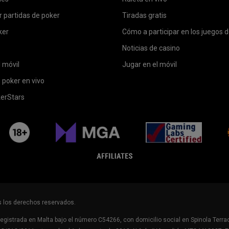
 partidas de poker
Tiradas gratis
ker
Cómo a participar en los juegos d
Noticias de casino
l móvil
Jugar en el móvil
 poker en vivo
erStars
terLogo
plus18
mga
gaming
affiliates
os los derechos reservados.
gistrada en Malta bajo el número C54266, con domicilio social en Spinola Terrac