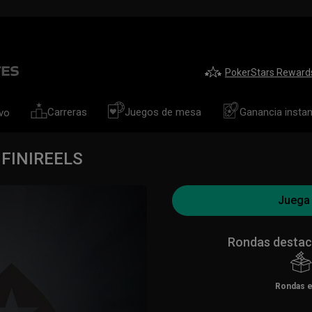
PokerStars Reward
Carreras
Juegos de mesa
Ganancia insta
ivo
INFINIREELS
Juega
Rondas destac
Rondas e