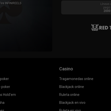
ire INFINIREELS
Líneas 
pago
:
2000
Casino
 poker
Tragamonedas online
 poker
Blackjack online
as Hold'em
Ruleta online
aha
Blackjack en vivo
es
Ruleta en vivo