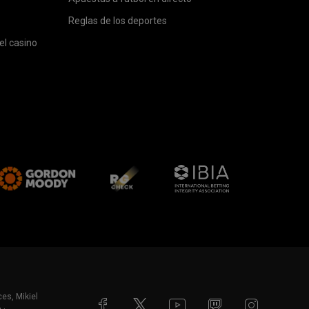
Reglas de los deportes
el casino
Labs
gamblingtherapy
ESSA
es, Mikiel