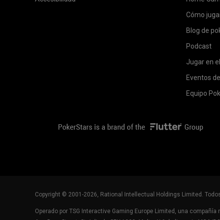
Cómo jugar
Blog de po
Podcast
Jugar en e
Eventos de
Equipo Pok
flut
Copyright © 2001-2026, Rational Intellectual Holdings Limited. Tod
Operado por TSG Interactive Gaming Europe Limited, una compañía re