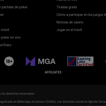
 partidas de poker
Tiradas gratis
ker
Cómo a participar en los juegos d
Noticias de casino
l móvil
Jugar en el móvil
 poker en vivo
erStars
terLogo
plus18
mga
gaming
affiliates
os los derechos reservados.
gistrada en Malta bajo el número C54266, con domicilio social en Spinola Terrac