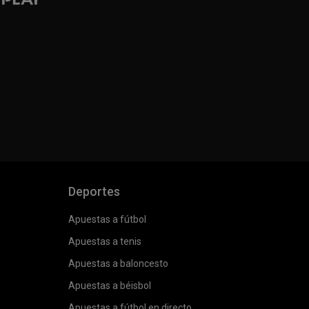
Deportes
Apuestas a fútbol
Apuestas a tenis
Apuestas a baloncesto
Apuestas a béisbol
Apuestas a fútbol en directo