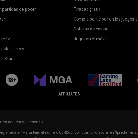
 partidas de poker
Tiradas gratis
ker
Cómo a participar en los juegos d
Noticias de casino
l móvil
Jugar en el móvil
 poker en vivo
erStars
terLogo
plus18
mga
gaming
affiliates
os los derechos reservados.
gistrada en Malta bajo el número C54266, con domicilio social en Spinola Terrac