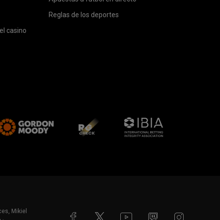
Reglas de los deportes
el casino
Labs
gamblingtherapy
ESSA
es, Mikiel