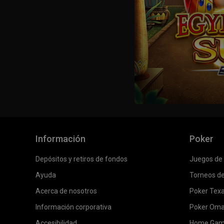
Información
Poker
Depósitos y retiros de fondos
Juegos de
Ayuda
Torneos de
Acerca de nosotros
Poker Tex
Información corporativa
Poker Om
Accesibilidad
Home Gam