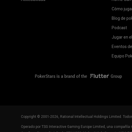
Cómo jugar
Blog de po
Podcast
Jugar en e
Eventos de
Equipo Pok
flut
Copyright © 2001-2026, Rational Intellectual Holdings Limited. Tod
Operado por TSG Interactive Gaming Europe Limited, una compañía re