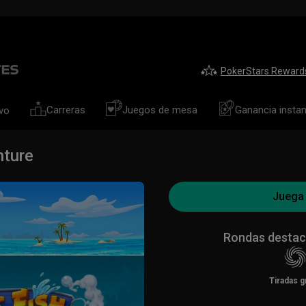
PokerStars Reward
Carreras
Juegos de mesa
Ganancia insta
ivo
nture
Juega
Rondas destac
Tiradas g