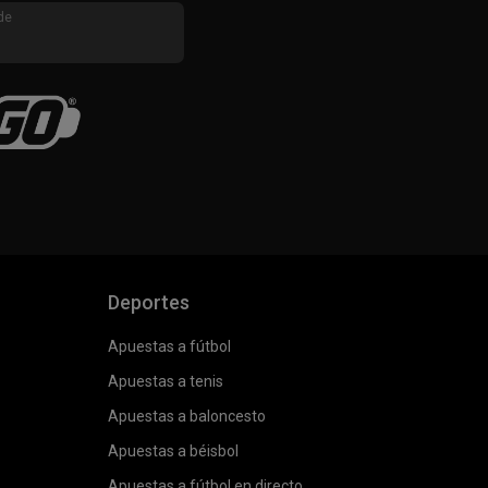
de
Deportes
Apuestas a fútbol
Apuestas a tenis
Apuestas a baloncesto
Apuestas a béisbol
Apuestas a fútbol en directo