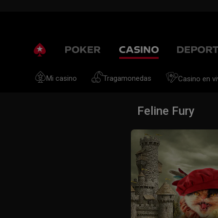
Mi casino
Tragamonedas
Casino en v
Feline Fury