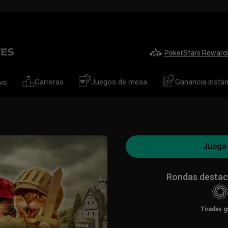
PokerStars Reward
Carreras
Juegos de mesa
Ganancia insta
ivo
Juega
Rondas destac
Tiradas g