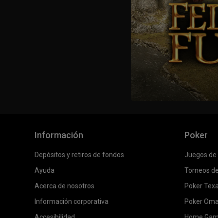
Información
Poker
Depósitos y retiros de fondos
Juegos de
Ayuda
Torneos de
Acerca de nosotros
Poker Tex
Información corporativa
Poker Om
Accesibilidad
Home Gam