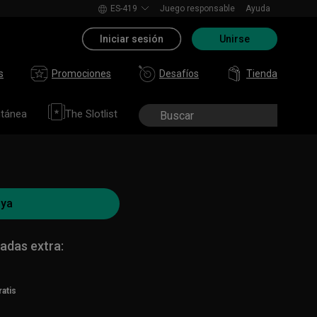
ES-419
Juego responsable
Ayuda
Iniciar sesión
Unirse
s
Promociones
Desafíos
Tienda
ntánea
The Slotlist
 ya
adas extra
:
ratis