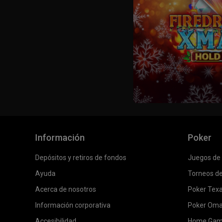
Información
Poker
Depósitos y retiros de fondos
Juegos de
Ayuda
Torneos de
Acerca de nosotros
Poker Tex
Información corporativa
Poker Om
Accesibilidad
Home Gam