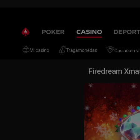
Mi casino
Tragamonedas
Casino en v
Firedream Xma