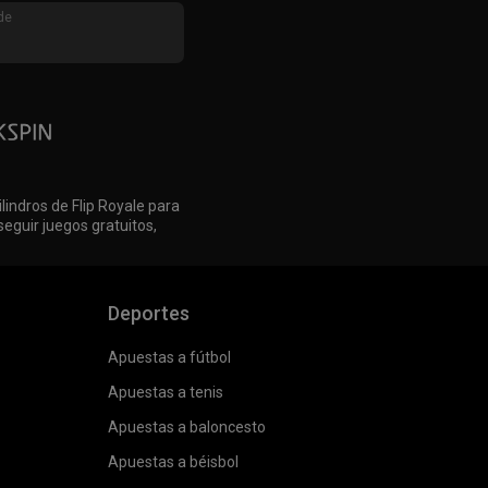
de
ilindros de Flip Royale para
eguir juegos gratuitos,
 posibilidades de lanzar la
ado. Detalles del juego:
ímbolo disperso, comodín,
onedas, dinero.
Deportes
Apuestas a fútbol
Apuestas a tenis
Apuestas a baloncesto
Apuestas a béisbol