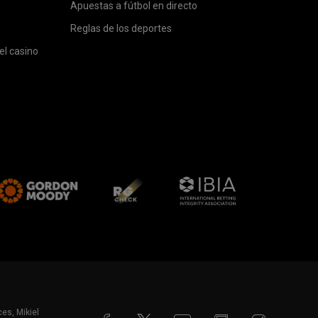
Apuestas a fútbol en directo
Reglas de los deportes
el casino
Labs
gamblingtherapy
ESSA
es, Mikiel