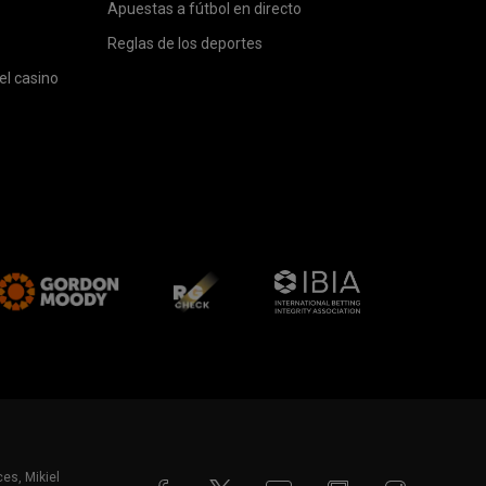
Apuestas a fútbol en directo
Reglas de los deportes
el casino
Labs
gamblingtherapy
ESSA
es, Mikiel