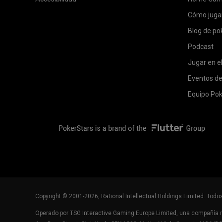
Cómo jugar
Blog de po
Podcast
Jugar en e
Eventos de
Equipo Pok
flut
Copyright © 2001-2026, Rational Intellectual Holdings Limited. Tod
Operado por TSG Interactive Gaming Europe Limited, una compañía re