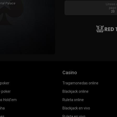
rial Palace
Líneas 
pago
:
20
Casino
 poker
Tragamonedas online
 poker
Blackjack online
as Hold'em
Ruleta online
aha
Blackjack en vivo
es
Ruleta en vivo