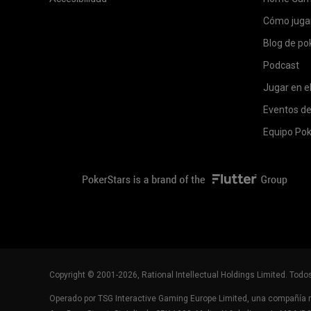
Cómo jugar
Blog de po
Podcast
Jugar en e
Eventos de
Equipo Pok
flut
Copyright © 2001-2026, Rational Intellectual Holdings Limited. Tod
Operado por TSG Interactive Gaming Europe Limited, una compañía re