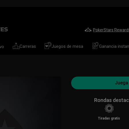
PokerStars Reward
Carreras
Juegos de mesa
Ganancia insta
ivo
Juega
Rondas destac
Tiradas gratis