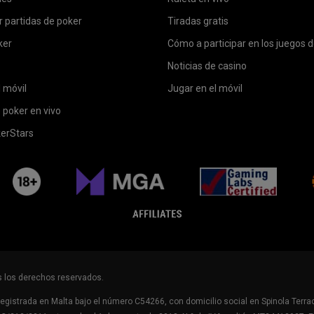
 partidas de poker
Tiradas gratis
ker
Cómo a participar en los juegos d
Noticias de casino
l móvil
Jugar en el móvil
 poker en vivo
erStars
terLogo
plus18
mga
gaming
affiliates
os los derechos reservados.
gistrada en Malta bajo el número C54266, con domicilio social en Spinola Terrac