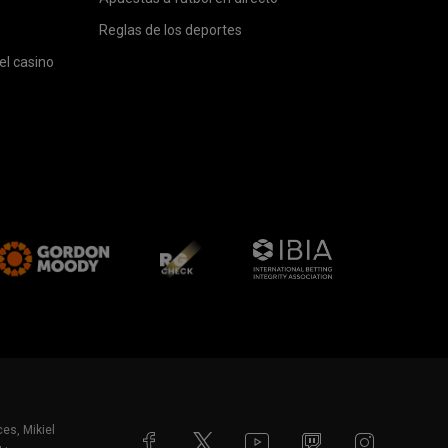
Reglas de los deportes
el casino
Labs
gamblingtherapy
ESSA
es, Mikiel