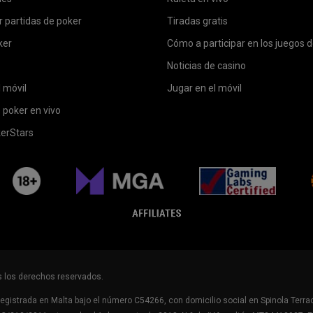
 partidas de poker
Tiradas gratis
ker
Cómo a participar en los juegos d
Noticias de casino
l móvil
Jugar en el móvil
 poker en vivo
erStars
terLogo
plus18
mga
gaming
affiliates
os los derechos reservados.
gistrada en Malta bajo el número C54266, con domicilio social en Spinola Terrac