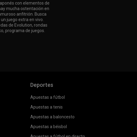
o japonés con elementos de
ay mucha ostentación en
lamuroso anfitrión. Busca
un juego extra en vivo.
edas de Evolution, rondas
nko, programa de juegos.
Deportes
Apuestas a fútbol
Apuestas a tenis
Apuestas a baloncesto
Apuestas a béisbol
Apuestas a fútbol en directo