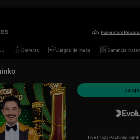
PokerStars Reward
Carreras
Juegos de mesa
Ganancia insta
ivo
hinko
Juega
Live Crazy Pachinko combi