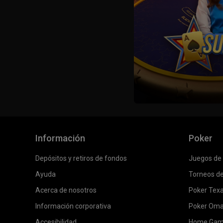
Información
Poker
Depósitos y retiros de fondos
Juegos de
Ayuda
Torneos de
Acerca de nosotros
Poker Tex
Información corporativa
Poker Om
Accesibilidad
Home Gam