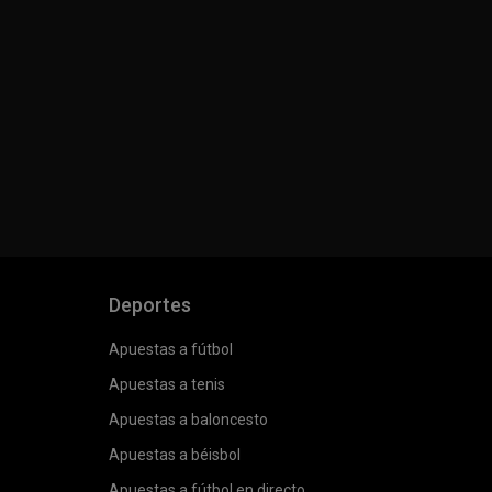
Deportes
Apuestas a fútbol
Apuestas a tenis
Apuestas a baloncesto
Apuestas a béisbol
Apuestas a fútbol en directo