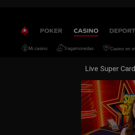
Mi casino
Tragamonedas
Casino en v
Live Super Car