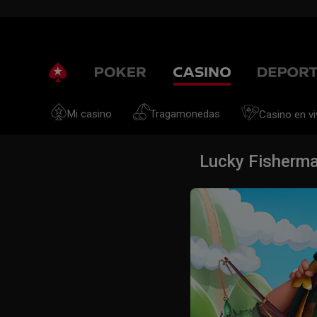
Mi casino
Tragamonedas
Casino en v
Lucky Fisherm