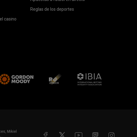
Reglas de los deportes
el casino
Labs
gamblingtherapy
ESSA
es, Mikiel