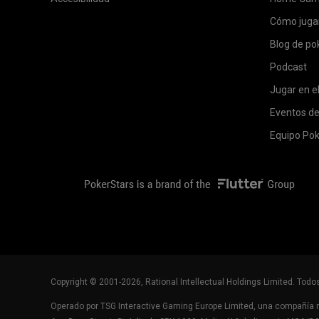
Cómo jugar
Blog de po
Podcast
Jugar en e
Eventos de
Equipo Pok
flut
Copyright © 2001-2026, Rational Intellectual Holdings Limited. Tod
Operado por TSG Interactive Gaming Europe Limited, una compañía re