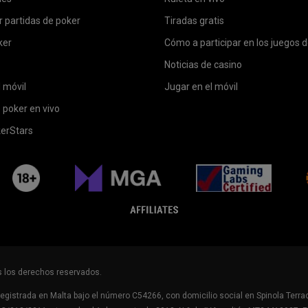
 partidas de poker
Tiradas gratis
ker
Cómo a participar en los juegos d
Noticias de casino
l móvil
Jugar en el móvil
 poker en vivo
erStars
terLogo
plus18
mga
gaming
affiliates
os los derechos reservados.
gistrada en Malta bajo el número C54266, con domicilio social en Spinola Terrac