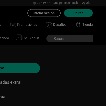
ES-419
Juego responsable
Ayuda
Iniciar sesión
Unirse
s
Promociones
Desafíos
Tienda
ntánea
The Slotlist
 ya
adas extra
:
ratis