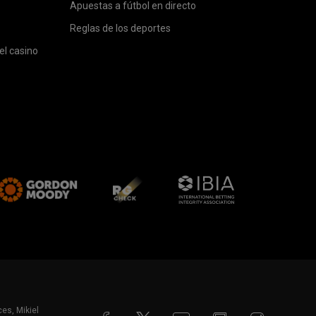
Apuestas a fútbol en directo
Reglas de los deportes
el casino
Labs
gamblingtherapy
ESSA
es, Mikiel