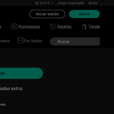
ES-419
Juego responsable
Ayuda
Iniciar sesión
Unirse
s
Promociones
Desafíos
Tienda
ntánea
The Slotlist
 ya
adas extra
:
ratis