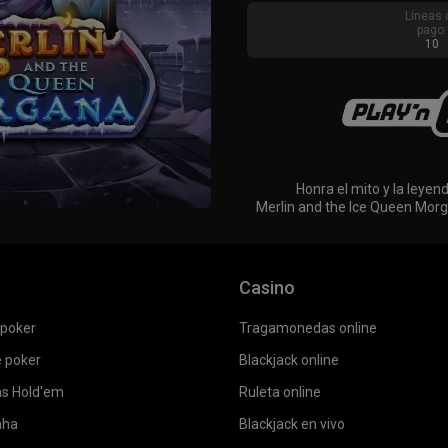
Líneas 
pago
:
10
Honra el mito y la leyen
Merlin and the Ice Queen Morg
gratis, multiplicadores y símbol
juego: tragamonedas de Play
comodín, ronda extra, juegos g
símbolos expansivos, Rey Arturo
Casino
 poker
Tragamonedas online
 poker
Blackjack online
as Hold'em
Ruleta online
aha
Blackjack en vivo