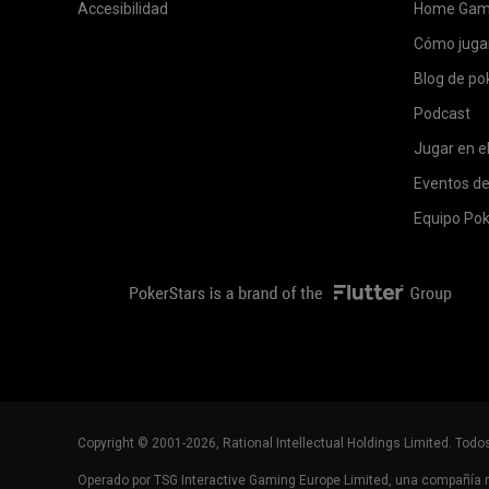
Accesibilidad
Home Gam
Cómo jugar
Blog de po
Podcast
Jugar en e
Eventos de
Equipo Pok
flut
Copyright © 2001-2026, Rational Intellectual Holdings Limited. Tod
Operado por TSG Interactive Gaming Europe Limited, una compañía re