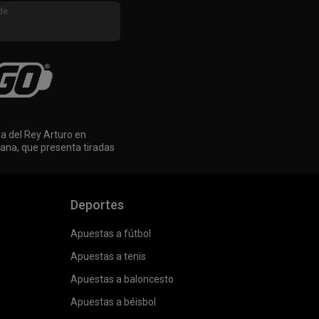
de
da del Rey Arturo en
ana, que presenta tiradas
os expansivos. Detalles del
 N Go, símbolo disperso,
ratuitos, multiplicadores,
, Merlín, magia, mitología.
Deportes
Apuestas a fútbol
Apuestas a tenis
Apuestas a baloncesto
Apuestas a béisbol