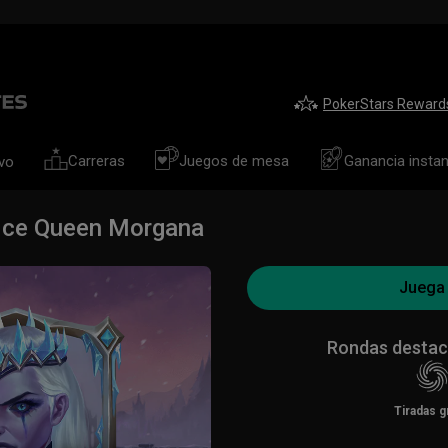
PokerStars Reward
Carreras
Juegos de mesa
Ganancia insta
ivo
 Ice Queen Morgana
Juega
Rondas destac
Tiradas g