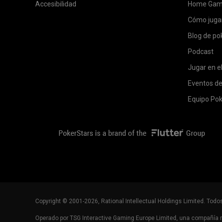
Accesibilidad
Home Gam
Cómo jugar
Blog de po
Podcast
Jugar en e
Eventos de
Equipo Pok
flut
Copyright © 2001-2026, Rational Intellectual Holdings Limited. Tod
Operado por TSG Interactive Gaming Europe Limited, una compañía re