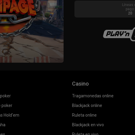
Líneas 
pago
:
20
Casino
 poker
Tragamonedas online
 poker
Blackjack online
as Hold'em
Ruleta online
aha
Blackjack en vivo
es
Ruleta en vivo