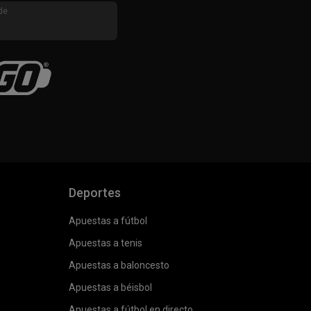
de
Deportes
Apuestas a fútbol
Apuestas a tenis
Apuestas a baloncesto
Apuestas a béisbol
Apuestas a fútbol en directo