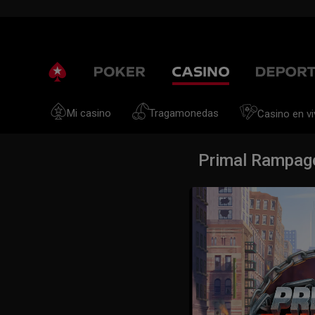
Mi casino
Tragamonedas
Casino en v
Primal Rampag