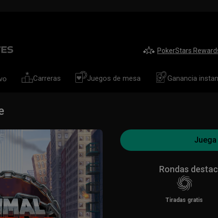
PokerStars Reward
Carreras
Juegos de mesa
Ganancia insta
ivo
e
Juega
Rondas destac
Tiradas gratis