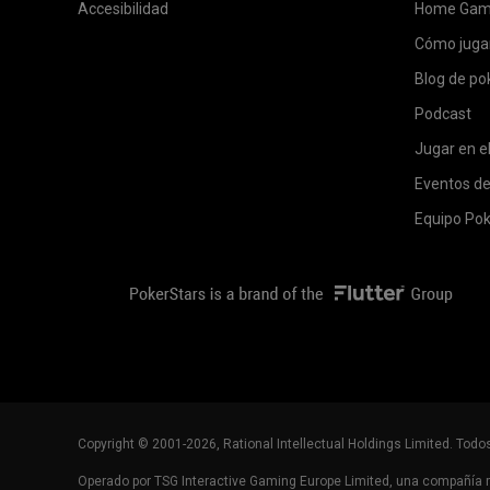
Accesibilidad
Home Gam
Cómo jugar
Blog de po
Podcast
Jugar en e
Eventos de
Equipo Pok
flut
Copyright © 2001-2026, Rational Intellectual Holdings Limited. Tod
Operado por TSG Interactive Gaming Europe Limited, una compañía re