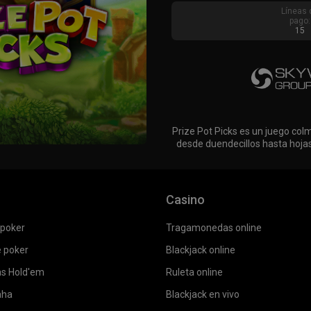
Líneas 
pago
:
15
Prize Pot Picks es un juego colm
desde duendecillos hasta hojas
Y, como dicen los mitos, hay oro
Consigue símbolos Bonus para 
Pick a Pot y averiguar si la suer
Detalles del juego: tragamon
Casino
disperso, comodín, juegos grat
destacada, Irlanda, tr
 poker
Tragamonedas online
 poker
Blackjack online
as Hold'em
Ruleta online
aha
Blackjack en vivo