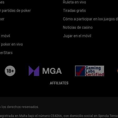
es
Ruleta en vivo
 partidas de poker
Tiradas gratis
ker
Cómo a participar en los juegos d
Noticias de casino
l móvil
Jugar en el móvil
 poker en vivo
erStars
terLogo
plus18
mga
gaming
affiliates
os los derechos reservados.
gistrada en Malta bajo el número C54266, con domicilio social en Spinola Terrac