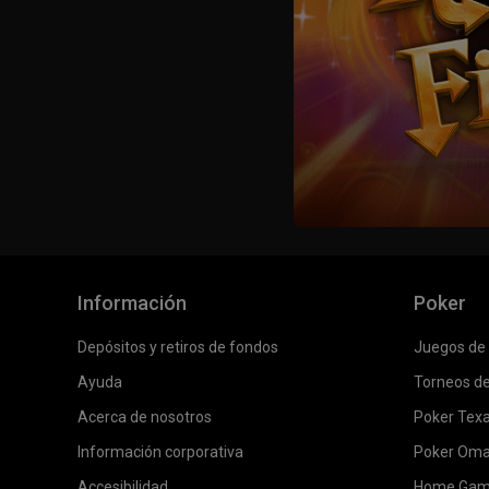
Información
Poker
Depósitos y retiros de fondos
Juegos de
Ayuda
Torneos de
Acerca de nosotros
Poker Tex
Información corporativa
Poker Om
Accesibilidad
Home Gam