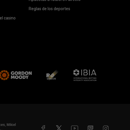
Reglas de los deportes
el casino
Labs
gamblingtherapy
ESSA
es, Mikiel