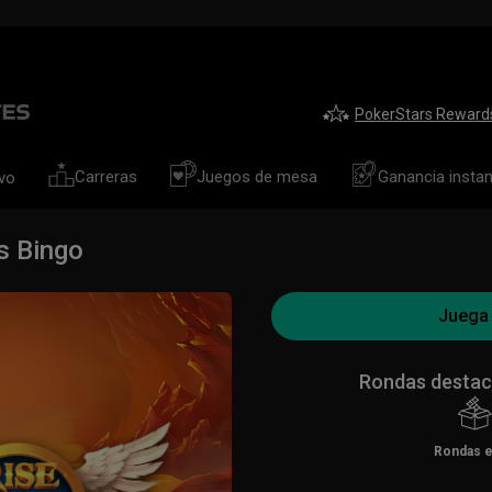
PokerStars Reward
Carreras
Juegos de mesa
Ganancia insta
ivo
s Bingo
Juega
Rondas destac
Rondas e