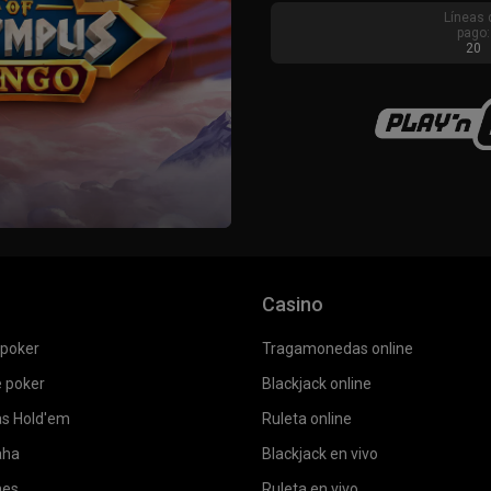
Líneas 
pago
:
20
Casino
 poker
Tragamonedas online
 poker
Blackjack online
as Hold'em
Ruleta online
aha
Blackjack en vivo
es
Ruleta en vivo