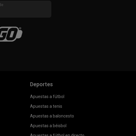
de
Deportes
Apuestas a fútbol
Apuestas a tenis
Apuestas a baloncesto
Apuestas a béisbol
Apuestas a fútbol en directo