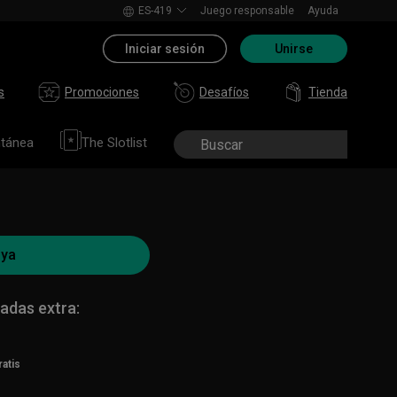
ES-419
Juego responsable
Ayuda
Iniciar sesión
Unirse
s
Promociones
Desafíos
Tienda
ntánea
The Slotlist
 ya
adas extra
:
ratis