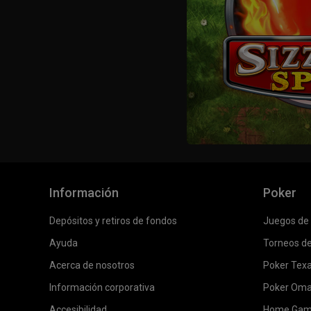
Información
Poker
Depósitos y retiros de fondos
Juegos de
Ayuda
Torneos de
Acerca de nosotros
Poker Tex
Información corporativa
Poker Om
Accesibilidad
Home Gam