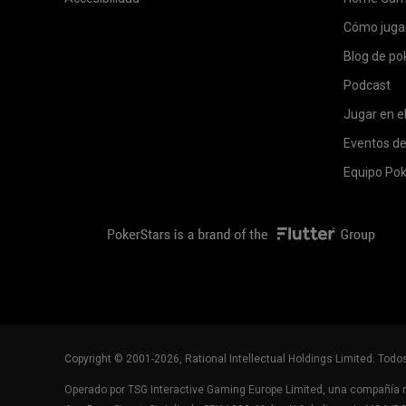
Cómo jugar
Blog de po
Podcast
Jugar en e
Eventos de
Equipo Pok
flut
Copyright © 2001-2026, Rational Intellectual Holdings Limited. Tod
Operado por TSG Interactive Gaming Europe Limited, una compañía re