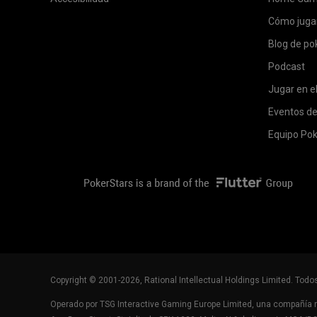
Cómo jugar
Blog de po
Podcast
Jugar en e
Eventos de
Equipo Pok
flut
Copyright © 2001-2026, Rational Intellectual Holdings Limited. Tod
Operado por TSG Interactive Gaming Europe Limited, una compañía re