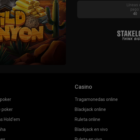
Líneas 
pago
:
40
Casino
 poker
Tragamonedas online
 poker
Blackjack online
as Hold'em
Ruleta online
aha
Blackjack en vivo
es
Ruleta en vivo