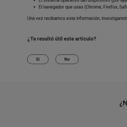
El sistema operativo del dispositivo (por ej
El navegador que usas (Chrome, Firefox, Safa
Una vez recibamos esta información, investigare
¿Te resultó útil este artículo?
Sí
No
¿N