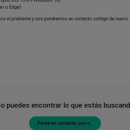
emplo, iOS 15.4 o Windows 10).
ri o Edge).
mos el problema y nos pondremos en contacto contigo de nuevo.
o puedes encontrar lo que estás buscan
Ponte en contacto con nosotros