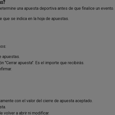
as?
etermine una apuesta deportiva antes de que finalice un evento.
e que se indica en la hoja de apuestas.
sos:
de apuestas.
 "Cerrar apuesta". Es el importe que recibirás.
firmar.
amente con el valor del cierre de apuesta aceptado.
sta.
 volver a abrir ni modificar.