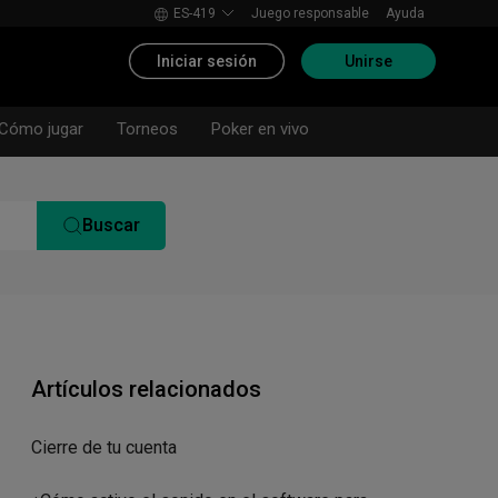
ES-419
Juego responsable
Ayuda
Iniciar sesión
Unirse
Cómo jugar
Torneos
Poker en vivo
Buscar
Artículos relacionados
Cierre de tu cuenta