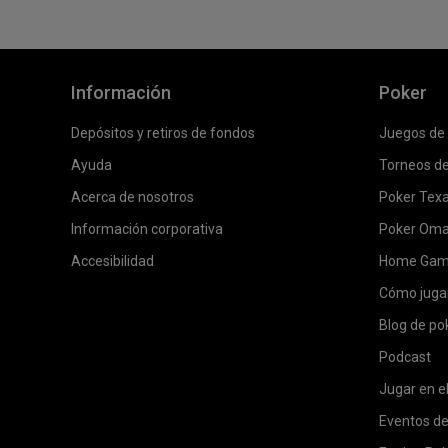
Información
Poker
Depósitos y retiros de fondos
Juegos de
Ayuda
Torneos de
Acerca de nosotros
Poker Tex
Información corporativa
Poker Om
Accesibilidad
Home Gam
Cómo jugar
Blog de po
Podcast
Jugar en e
Eventos de