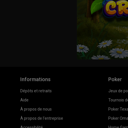
Informations
Poker
Dépôts et retraits
Jeux de po
Aide
Tournois d
À propos de nous
Poker Tex
À propos de l'entreprise
Poker Om
Accessibilité
Home Gam