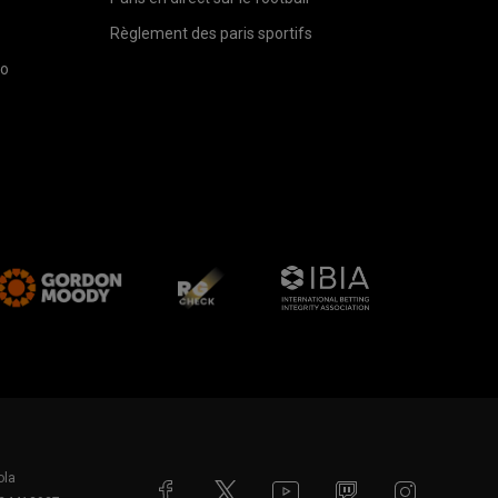
Règlement des paris sportifs
no
Labs
gamblingtherapy
ESSA
ola