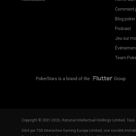
Comment jo
Blog poker
Podcast
Jeu sur mo
Événement
Team Poke
flut
Copyright © 2001-2026, Rational Intellectual Holdings Limited. Tous 
Géré par TSG Interactive Gaming Europe Limited, une société immatr