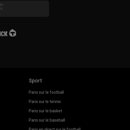
de
nt
:
Sport
Paris sur le football
Paris sur le tennis
Paris sur le basket
Paris sur le baseball
Paris en direct sur le football