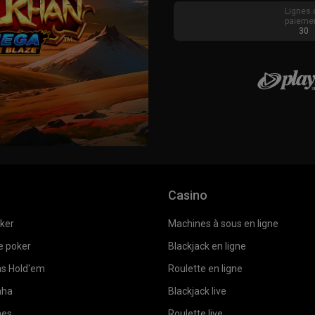
Lignes 
paieme
30
Casino
ker
Machines à sous en ligne
e poker
Blackjack en ligne
as Hold'em
Roulette en ligne
aha
Blackjack live
es
Roulette live