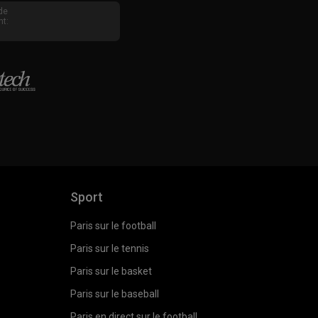
de
nt
:
Sport
Paris sur le football
Paris sur le tennis
Paris sur le basket
Paris sur le baseball
Paris en direct sur le football