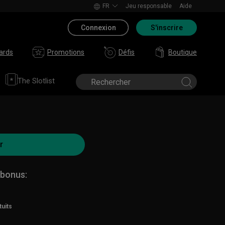
FR
Jeu responsable
Aide
Connexion
S'inscrire
ards
Promotions
Défis
Boutique
The Slotlist
r
 bonus
:
tuits