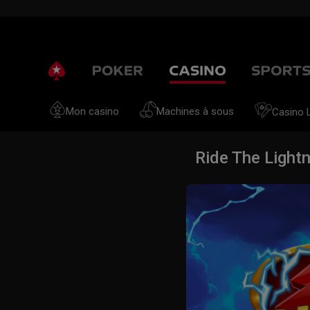
Mon casino
Machines à sous
Casino 
Ride The Lightn